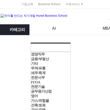
service portal
기업교육
Business School
구독서비스
검색어
검색 조건 입력 서식
AI
MB
카테고리
경영직무
금융/부동산
기타
무역/유통
세무/회계
전문사무
IT/OA
전문기술
공무원가산점
영어
가스/위험물
건축/토목