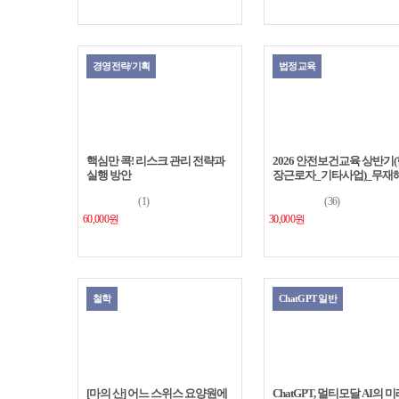
경영전략/기획
법정교육
핵심만 콕! 리스크 관리 전략과
2026 안전보건교육 상반기
실행 방안
장근로자_기타사업)_무재
(1)
(36)
60,000원
30,000원
철학
ChatGPT 일반
[마의 산] 어느 스위스 요양원에
ChatGPT, 멀티모달 AI의 
서의 7년간의 기록
를 열다
(10)
(30)
50,000원
60,000원