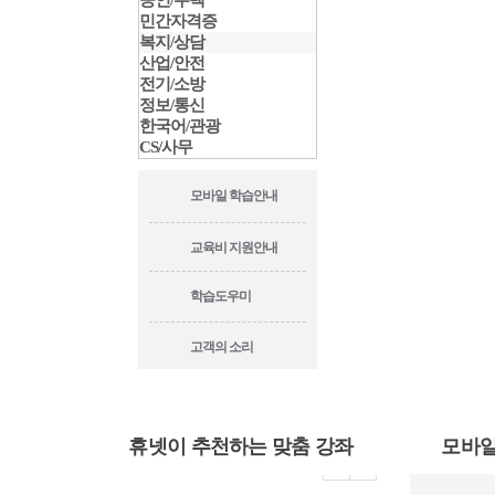
공인/주택
민간자격증
복지/상담
산업/안전
전기/소방
정보/통신
한국어/관광
CS/사무
모바일 학습안내
교육비 지원안내
학습도우미
고객의 소리
휴넷이 추천하는 맞춤 강좌
모바일