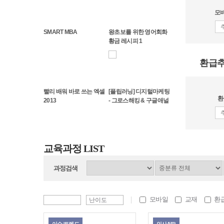
모바
SMART MBA
왕초보를 위한 영어회화
황금 레시피 1
환급
빨리 배워 바로 쓰는 엑셀
[플립러닝] 디지털마케팅
환
2013
- 그로스해킹 & 구글애널
리틱스
교육과정 LIST
과정검색
모바일
교재
환