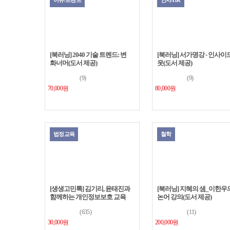
이슈/트렌드
인사/HR
[북러닝] 2040 기술 트렌드: 변
[북러닝] 서가명강 - 인사이
화너머(도서 제공)
웃(도서 제공)
(9)
(9)
70,000원
80,000원
법정교육
철학
[생생고민톡] 김기리, 윤태진과
[북러닝] 지혜의 샘_이한우
함께하는 개인정보보호 교육
논어 강의(도서 제공)
(635)
(11)
30,000원
200,000원