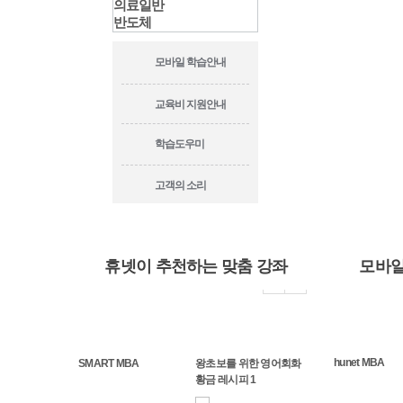
의료일반
반도체
모바일 학습안내
교육비 지원안내
학습도우미
고객의 소리
휴넷이 추천하는 맞춤 강좌
모바일
벽한 DX 가이드] 머신
[완벽한 DX 가이드] 빅데
[완벽한 DX 가이드] 빅데
hunet MBA
SMART MBA
왕초보를 위한 영어회화
닝을 활용한 빅데이터
이터 분석을 위한 파이썬
이터 분석을 위한 SQL 활
황금 레시피 1
석
기...
용