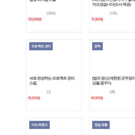
어오셨습니다(도서 제공)
(2043)
(130)
500,000원
70,000원
프로젝트 관리
문학
AI로 완성하는 프로젝트 관리
[법의 정신] 제한된 군주정의
스킬
상을 꿈꾸다.
(2)
(99)
60,000원
60,000원
이슈/트렌드
영업/유통