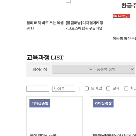
환급
,900환급
31,800환급
35,550환급
56,130환급
빨리 배워 바로 쓰는 엑셀
[플립러닝] 디지털마케팅
2013
- 그로스해킹 & 구글애널
리틱스
력을 갖춘 병원 문화
기업을 바꾸는 변화의 시
디지털 세상을 창조하는
이동의 혁신 
들기
작, ESG 경영
기술, 메타버스의 모든
것!
교육과정 LIST
과정검색
모바일
교재
환
리더십 종합
리더십 통찰
팀장 리더십 스쿨
[북러닝] 90년생이 사무실에