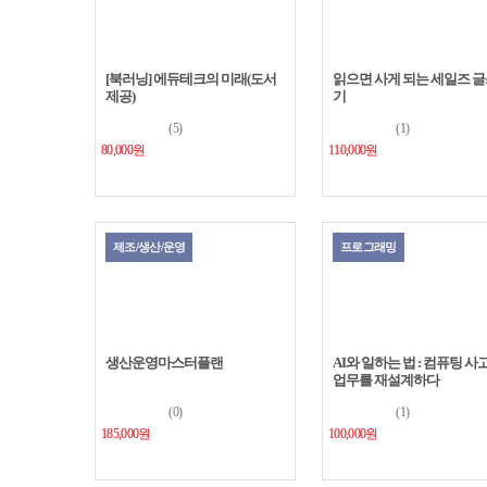
[북러닝] 에듀테크의 미래(도서
읽으면 사게 되는 세일즈 
제공)
기
(5)
(1)
80,000원
110,000원
제조/생산/운영
프로그래밍
생산운영마스터플랜
AI와 일하는 법 : 컴퓨팅 사
업무를 재설계하다
(0)
(1)
185,000원
100,000원