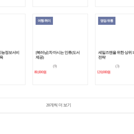
여행/취미
영업/유통
 지능정보서비
[북러닝] 차 마시는 인류(도서
세일즈맨을 위한 상위 
육
제공)
전략
(9)
(3)
80,000원
120,000원
20개씩 더 보기