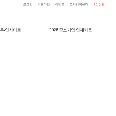
user service
로그인
회원가입
이벤트
고객행복센터
1:1 상담
무/인사이트
2026 중소기업 인재키움