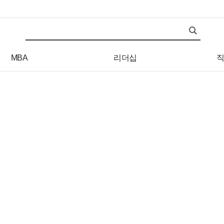
검색어
검색 조건 입력 서식
MBA
리더십
직