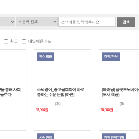
5
다...
자...
앞으로 미래를 이끌 산업시대는
능 AI 시대가 될 것이다. 피할 수
대를 ...
검색
능력자의 잇템! 엑셀 2016 ...
5
오래전부터 사회조사분석사 공
고자 했으나 사회통계등 평소 
환급
내일배움카드
못한 어려...
[오늘부터 정시퇴근] 엑셀 ...
5
영어회화
경영/전략
공공기관에서 가장 많이 사용하
엑셀 버전과 최신 엑셀 버전을 다
좌는 처...
향을 통해 사회
스낵영어_중고급회화에 바로
[북러닝] 플랫포노베
 들추다
통하는 쉬운 문법 [하편]
(도서 제공)
(38)
(0)
65,000원
70,000원
사람관리
경영전략/기획