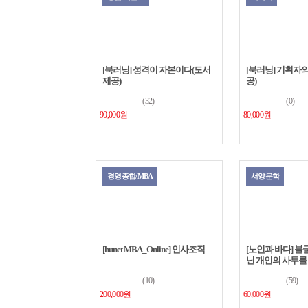
[북러닝] 성격이 자본이다(도서
[북러닝] 기획자의
제공)
공)
(32)
(0)
90,000원
80,000원
경영종합/MBA
서양문학
[hunet MBA_Online] 인사조직
[노인과 바다] 불
닌 개인의 사투를
(10)
(59)
200,000원
60,000원