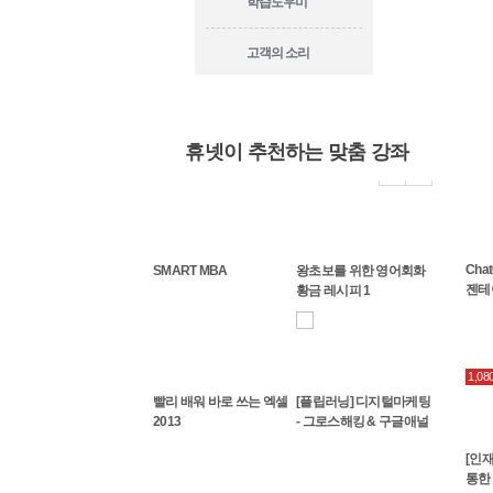
학습도우미
고객의 소리
휴넷이 추천하는 맞춤 강좌
모델링
유튜브에선 안알려주는
[북러닝] ChatGPT만큼
ChatGPT만큼 쉽다! 코딩
Cha
SMART MBA
왕초보를 위한 영어회화
 플랫
ChatGPT 업무자동화
쉽다! 코딩없이 인공지능
없이 인공지능 시작하기
젠테
황금 레시피 1
(feat. MS ...
시작...
기
1,0
! 코딩
빨리 배워 바로 쓰는 엑셀
[플립러닝] 디지털마케팅
작하기
2013
- 그로스해킹 & 구글애널
리틱스
[인
통한