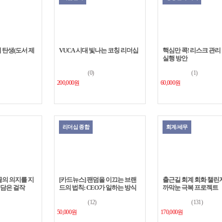
 탄생(도서 제
VUCA 시대 빛나는 코칭 리더십
핵심만 콕! 리스크 관리
실행 방안
(0)
(1)
200,000원
60,000원
리더십 종합
회계/세무
굴의 의지를 지
[카드뉴스] 팬덤을 이끄는 브랜
출근길 회계 회화 챌린지
 담은 걸작
드의 법칙: CEO가 일하는 방식
까막눈 극복 프로젝트
(12)
(131)
50,000원
170,000원