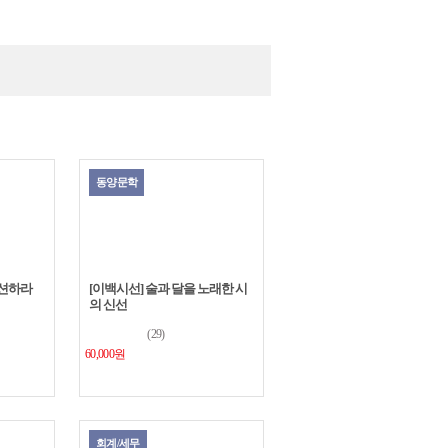
업무...
지...
폼 
 인공지
 없는 시
부를 하
접하지
리스트
이미지
동양문학
고 있는
룬 강
이션하라
[이백시선] 술과 달을 노래한 시
의 신선
(29)
60,000원
회계/세무