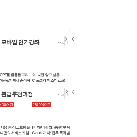
모바일 인기강좌
더보기
[세.젤.쉬] 세상 쉬운 프레...
5
파워포인트를 사용해 블로그나 
동하는 게시판등에 그래픽 이미
기 위함...
tGPT를 활용한 프리
쉿! 나만 알고 싶은
알고보면 쉬운 3D모델링
유튜브에선 안
SMART MBA
왕초보를 위한 영어
[세.젤.쉬] 세상 쉬운 프레...
이션&기획서 순삭하
ChatGPT 마스터 스쿨
을 활용한 메타버스 플랫
ChatGPT 업무
황금 레시피 1
5
폼 20...
(feat. MS ...
파워포인트를 사용해 블로그나 
환급추천과정
더보기
동하는 게시판등에 그래픽 이미
기 위함...
빨리 배워 바로 쓰는 파워...
80,000환급
270,000환급
270,000환급
20,580환급
5
빨리 배워 바로 쓰는 엑셀
[플립러닝] 디지털마
PPT는 활용해서 사용하지 않으
2013
- 그로스해킹 & 구글
도 금방 잊어 버려서 이번엔 큰
리틱스
보고서에 ...
재키움] 바이브코딩을
[인재키움] ChatGPT부터
[인재키움] 반복 업무 줄
[세.젤.쉬] 엑셀
 나만의 서비스 개발
Claude까지: 업무 목적별
이는 생성형 AI 엑셀·VBA
데이터 시각화
[휴넷X정재승] ChatGPT혁명...