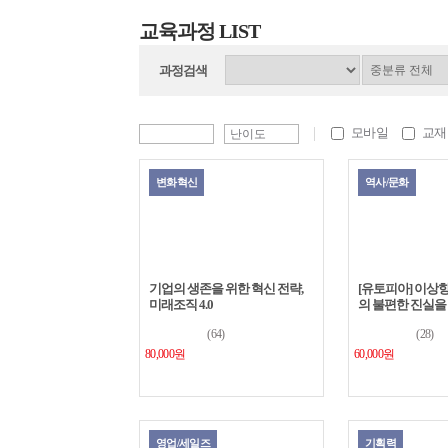
교육과정 LIST
과정검색
모바일
교재
변화혁신
역사/문화
기업의 생존을 위한 혁신 전략,
[유토피아] 이상
미래조직 4.0
의 불편한 진실을
(64)
(28)
80,000원
60,000원
영업/세일즈
기획력