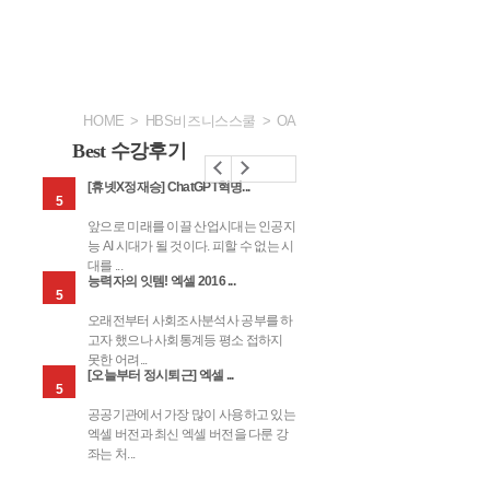
HOME
>
HBS비즈니스스쿨
>
OA
Best 수강후기
[휴넷X정재승] ChatGPT혁명...
[오늘부터 정시퇴근] 엑셀 ..
5
5
제가 활
앞으로 미래를 이끌 산업시대는 인공지
공공기관에서 가장 많이 
지를 넣
능 AI 시대가 될 것이다. 피할 수 없는 시
엑셀 버전과 최신 엑셀 버
대를 ...
좌는 처...
알려주는
[북러닝] ChatGPT만큼
ChatGPT만큼 쉽다! 코딩
ChatGPT를 활용한 프리
쉿
회화
능력자의 잇템! 엑셀 2016 ...
[세.젤.쉬] 엑셀로 배우는 ...
자동화
쉽다! 코딩없이 인공지능
없이 인공지능 시작하기
젠테이션&기획서 순삭하
C
5
5
시작...
기
제가 활
오래전부터 사회조사분석사 공부를 하
배우고나서 느낀건 세상을
지를 넣
고자 했으나 사회통계등 평소 접하지
살았다는 생각을 하게되었
못한 어려...
만큼 ...
[오늘부터 정시퇴근] 엑셀 ...
[세.젤.쉬] 엑셀로 배우는 ...
495,000환급
495,000환급
31,600환급
5
5
5
케팅
면 배워
공공기관에서 가장 많이 사용하고 있는
배우고나서 느낀건 세상을
애널
맘먹고
엑셀 버전과 최신 엑셀 버전을 다룬 강
살았다는 생각을 하게되었
좌는 처...
만큼 ...
로 배우는
[인재키움] ChatGPT로
[인재키움] AI로 만드는
처음 시작하는 데이터 분
알
완성하는 리서치·보고서·
홍보 실무 - 콘텐츠·이미
석, 엑셀
을