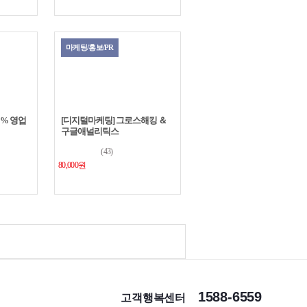
마케팅/홍보/PR
1% 영업
[디지털마케팅] 그로스해킹 ＆
구글애널리틱스
(43)
80,000원
1588-6559
고객행복센터