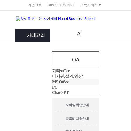
service portal
기업교육
Business School
구독서비스
AI
카테고리
OA
기타 office
디자인/설계/영상
MS Office
PC
ChatGPT
모바일 학습안내
교육비 지원안내