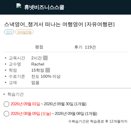
휴넷비즈니스스쿨
스낵영어_챙겨서 떠나는 여행영어 [자유여행편]
인기
모바일연동
평점
후기 119건
교육시간
2시간
교수명
Rachel
학점
15학점
수료기준
진도 100% 이상
교재
없음
학습기간
2026년 09월 01일
~ 2026년 09월 30일 (1개월)
2026년 08월 09일 (오늘)
~ 2026년 09월 08일 (1개월)
※
복습기간은 학습종료 후 12개월까지