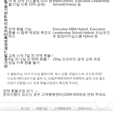
작 후 잔여 진도율에 따라 환
MBA(Online), Executive Leadership
학
불 (7일 이후 10% 공제)
School(Online) 등
습
기
반
B.
하
이
브
전액 환불 가능,
Executive MBA Hybrid, Executive
리
환불 시 함께 제공된 특전도
Leadership School Hybrid, 터닝포인
드/
취소
트 팀장리더십스쿨 Hybrid 등
특
전
연
계
C.
일
교육 시작 7일 전 전액 환불 /
정
6일 전~1일 전 50% 환불 /
1Day 오프라인 공개 교육 과정
기
당일 이후 환불 불가
반
※ 플립러닝, 마이 리더십 플레이북, 패스 상품, 데일리스낵, 포인트/쿠폰/
수강권·Gift Card 이용 결제 건, 포럼(FORESIGHT KOREA) 결제 건은 별도
규정이 적용됩니다. 전체 환불규정에서 확인해 주세요.
전체 환불규정 보기 →
문의사항이 있으신 경우 고객행복센터(
1588-6559
)로 연락 주세요.
로그인
회원가입
고객행복센터
전체서비스