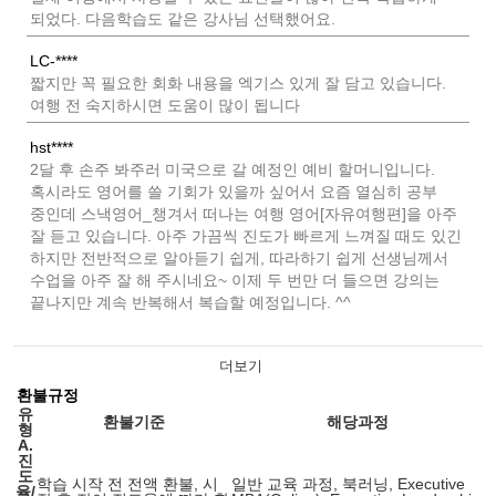
되었다. 다음학습도 같은 강사님 선택했어요.
LC-****
짧지만 꼭 필요한 회화 내용을 엑기스 있게 잘 담고 있습니다.
여행 전 숙지하시면 도움이 많이 됩니다
hst****
2달 후 손주 봐주러 미국으로 갈 예정인 예비 할머니입니다.
혹시라도 영어를 쓸 기회가 있을까 싶어서 요즘 열심히 공부
중인데 스낵영어_챙겨서 떠나는 여행 영어[자유여행편]을 아주
잘 듣고 있습니다. 아주 가끔씩 진도가 빠르게 느껴질 때도 있긴
하지만 전반적으로 알아듣기 쉽게, 따라하기 쉽게 선생님께서
수업을 아주 잘 해 주시네요~ 이제 두 번만 더 들으면 강의는
끝나지만 계속 반복해서 복습할 예정입니다. ^^
더보기
환불규정
유
환불기준
해당과정
형
A.
진
도
학습 시작 전 전액 환불, 시
일반 교육 과정, 북러닝, Executive
율/