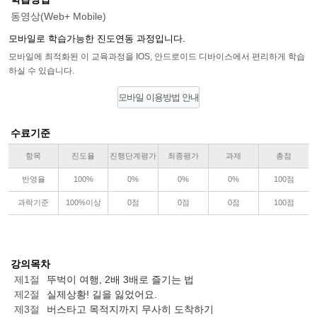
동영상(Web+ Mobile)
모바일로 학습가능한 진도연동 과정입니다.
모바일에 최적화된 이 교육과정을 IOS, 안드로이드 디바이스에서 편리하게 학습
하실 수 있습니다.
모바일 이용방법 안내
수료기준
항목
진도율
진행단계평가
최종평가
과제
총점
반영율
100%
0%
0%
0%
100점
과락기준
100%이상
0점
0점
0점
100점
강의목차
제1절
뚜벅이 여행, 2배 3배로 즐기는 법
제2절
실제상황! 길을 잃었어요.
제3절
버스타고 목적지까지 무사히 도착하기