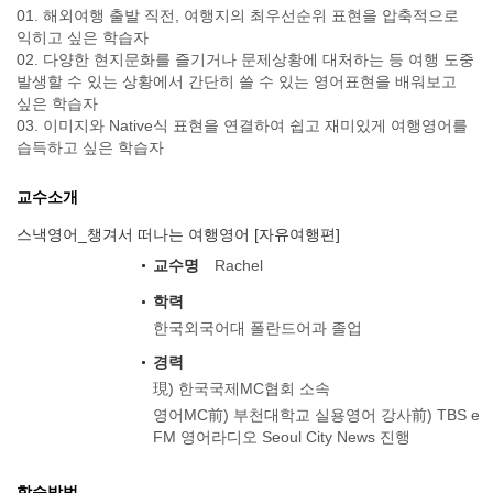
01. 해외여행 출발 직전, 여행지의 최우선순위 표현을 압축적으로
익히고 싶은 학습자
02. 다양한 현지문화를 즐기거나 문제상황에 대처하는 등 여행 도중
발생할 수 있는 상황에서 간단히 쓸 수 있는 영어표현을 배워보고
싶은 학습자
03. 이미지와 Native식 표현을 연결하여 쉽고 재미있게 여행영어를
습득하고 싶은 학습자
교수소개
스낵영어_챙겨서 떠나는 여행영어 [자유여행편]
교수명
Rachel
학력
한국외국어대 폴란드어과 졸업
경력
現) 한국국제MC협회 소속
영어MC前) 부천대학교 실용영어 강사前) TBS e
FM 영어라디오 Seoul City News 진행
학습방법