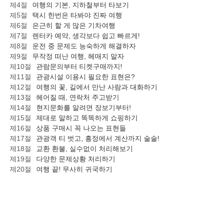
제4절
여행의 기본, 지하철부터 타보기
제5절
택시 한번은 타봐야 진짜 여행
제6절
은근히 할 게 많은 기차여행
제7절
렌터카 예약, 생각보다 쉽고 빠르게!
제8절
운전 중 문제도 능숙하게 해결하자
제9절
무작정 떠난 여행, 헤매지 말자
제10절
관람문의부터 티켓구매까지!
제11절
관광시설 이용시 필요한 표현은?
제12절
여행의 꽃, 길에서 만난 사람과 대화하기
제13절
헤어질 때, 연락처 주고받기
제14절
현지문화를 알려면 장보기부터!
제15절
제대로 말하고 똑똑하게 쇼핑하기
제16절
상품 구매시 꼭 나오는 표현들
제17절
관광객 티 벗고, 흥정에서 계산까지 술술!
제18절
교환 환불, 실수없이 처리해보기
제19절
다양한 문제상황 처리하기
제20절
여행 끝! 무사히 귀국하기