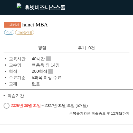
휴넷비즈니스스쿨
hunet MBA
패키지
인기
모바일연동
평점
후기 0건
교육시간
40시간
교수명
백용욱 외 14명
학점
200학점
수료기준
5과목 이상 수료
교재
없음
학습기간
2026년 09월 01일
~ 2027년 01월 31일 (5개월)
※
복습기간은 학습종료 후 12개월까지