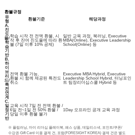
환불규정
유
환불기준
해당과정
형
A.
진
도
학습 시작 전 전액 환불, 시
일반 교육 과정, 북러닝, Executive
율/
작 후 잔여 진도율에 따라 환
MBA(Online), Executive Leadership
학
불 (7일 이후 10% 공제)
School(Online) 등
습
기
반
B.
하
이
브
전액 환불 가능,
Executive MBA Hybrid, Executive
리
환불 시 함께 제공된 특전도
Leadership School Hybrid, 터닝포인
드/
취소
트 팀장리더십스쿨 Hybrid 등
특
전
연
계
C.
일
교육 시작 7일 전 전액 환불 /
정
6일 전~1일 전 50% 환불 /
1Day 오프라인 공개 교육 과정
기
당일 이후 환불 불가
반
※ 플립러닝, 마이 리더십 플레이북, 패스 상품, 데일리스낵, 포인트/쿠폰/
수강권·Gift Card 이용 결제 건, 포럼(FORESIGHT KOREA) 결제 건은 별도