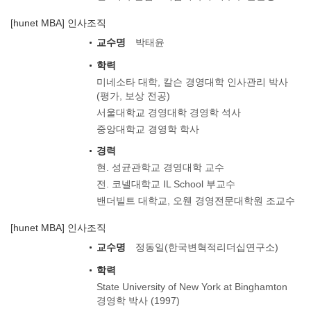
[hunet MBA] 인사조직
교수명
박태윤
학력
미네소타 대학, 칼슨 경영대학 인사관리 박사
(평가, 보상 전공)
서울대학교 경영대학 경영학 석사
중앙대학교 경영학 학사
경력
현. 성균관학교 경영대학 교수
전. 코넬대학교 IL School 부교수
밴더빌트 대학교, 오웬 경영전문대학원 조교수
[hunet MBA] 인사조직
교수명
정동일(한국변혁적리더십연구소)
학력
State University of New York at Binghamton
경영학 박사 (1997)