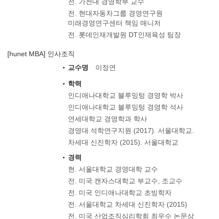
전. 가천대 경영학부 교수
전. 현대자동차그룹 경영연구원
미래경영연구센터 책임 매니저
전. 롯데인재개발원 DT인재육성 팀장
[hunet MBA] 인사조직
교수명
이정연
학력
인디애나대학교 블루밍텅 경영학 박사
인디애나대학교 블루밍텅 경영학 석사
연세대학교 경영학과 학사
경영대 석학연구지원 (2017). 서울대학교.
차세대 신진학자 (2015). 서울대학교
경력
현. 서울대학교 경영대학 교수
전. 미국 캔자스대학교 부교수, 조교수
전. 미국 인디애나대학교 초빙학자
전. 서울대학교 차세대 신진학자 (2015)
전. 미국 산업조직심리학회 최우수 논문상