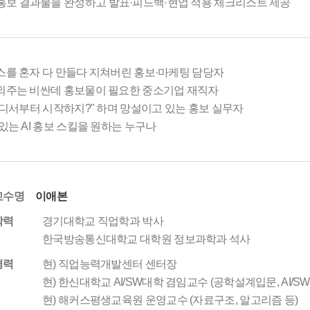
홍보 결과물을 완성하고 발표·피드백·현업 적용 체크리스트 제공
뉴스를 혼자 다 만들다 지쳐버린 홍보·마케팅 담당자
고 외주는 비싼데 홍보물이 필요한 중소기업 재직자
데 어디서부터 시작하지?" 하며 망설이고 있는 홍보 실무자
 있는 AI 홍보 스킬을 원하는 누구나
교수명
이애본
학력
경기대학교 직업학과 박사
한국방송통신대학교 대학원 정보과학과 석사
경력
현) 직업능력개발센터 센터장
현) 한신대학교 AI/SW대학 겸임교수 (공학설계입문, AI/SW
현) 해커스평생교육원 운영교수 (자료구조, 알고리즘 등)