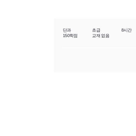
단과
초급
8시간
150학점
교재 없음