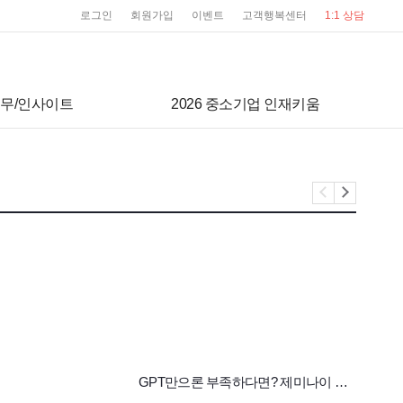
user service
로그인
회원가입
이벤트
고객행복센터
1:1 상담
무/인사이트
2026 중소기업 인재키움
GPT만으론 부족하다면? 제미나이 실전 활용 전략
[hu