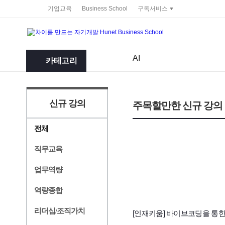
service portal
기업교육
Business School
구독서비스
AI
카테고리
신규 강의
주목할만한 신규 강의
전체
직무교육
업무역량
역량종합
리더십/조직가치