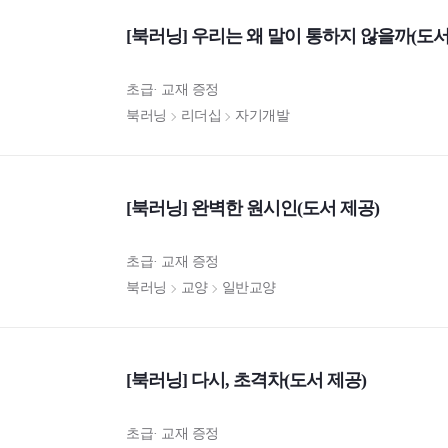
[북러닝] 우리는 왜 말이 통하지 않을까(도서
초급
교재 증정
북러닝
리더십
자기개발
[북러닝] 완벽한 원시인(도서 제공)
초급
교재 증정
북러닝
교양
일반교양
[북러닝] 다시, 초격차(도서 제공)
초급
교재 증정