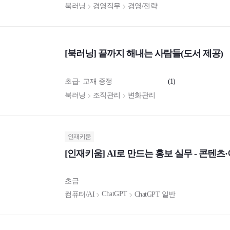
북러닝
경영직무
경영/전략
[북러닝] 끝까지 해내는 사람들(도서 제공)
초급
교재 증정
(1)
북러닝
조직관리
변화관리
인재키움
[인재키움] AI로 만드는 홍보 실무 - 콘텐
초급
ChatGPT
컴퓨터/AI
ChatGPT 일반