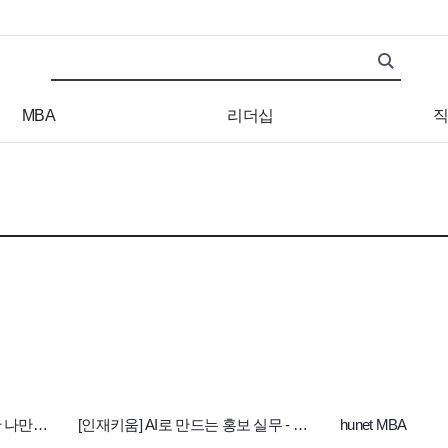
검색어
검색 조건 입력 서식
MBA
리더십
직
[인재키움] 바이브코딩을 통한 나만의 서비스 개발
[인재키움] AI로 만드는 홍보 실무 - 콘텐츠·이미지·페이지까지 자동화 완성
hunet MBA