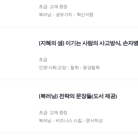
초급
교재 증정
북러닝
공유가치
혁신지향
[지혜의 샘] 이기는 사람의 사고방식, 손자
초급
인문/사회/교양
철학
동양철학
[북러닝] 전략의 문장들(도서 제공)
초급
교재 증정
북러닝
비즈니스 스킬
문서작성