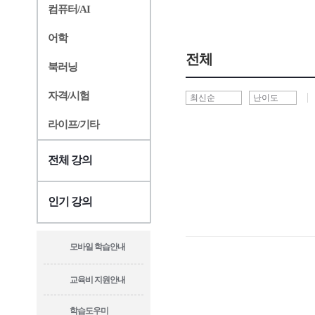
컴퓨터/AI
어학
전체
북러닝
자격/시험
라이프/기타
전체 강의
인기 강의
모바일 학습안내
교육비 지원안내
학습도우미