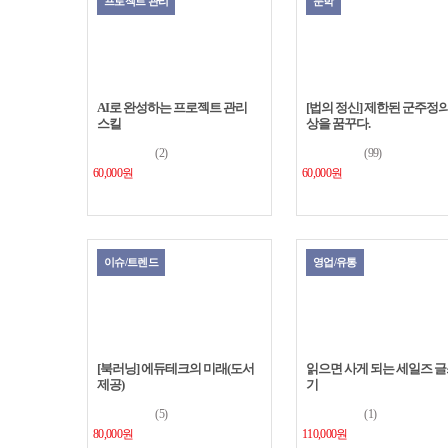
프로젝트 관리
문학
AI로 완성하는 프로젝트 관리
[법의 정신] 제한된 군주정의
스킬
상을 꿈꾸다.
(2)
(99)
60,000원
60,000원
이슈/트렌드
영업/유통
읽으면 사게 되는 세일즈 
기
(1)
110,000원
[북러닝] 에듀테크의 미래(도서
제공)
(5)
80,000원