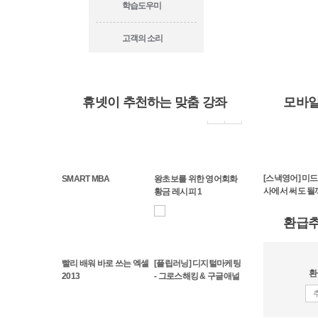
학습도우미
고객의 소리
휴넷이 추천하는 맞춤 강좌
모바일
낵영어네이티브] 독학
[스낵영어네이티브] 독학
[스낵영어네이티브] 영어
[스낵영어] 미드
SMART MBA
왕초보를 위한 영어회화
행영어 중급_콜로케이
여행영어 고급_이디엄 편
독학러를 위한 콜로케이
사에서 써도 될
황금 레시피 1
.
션 ...
환급
빨리 배워 바로 쓰는 엑셀
[플립러닝] 디지털마케팅
환
2013
- 그로스해킹 & 구글애널
리틱스