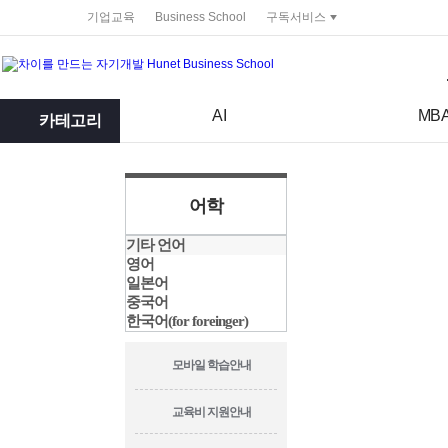
service portal
기업교육
Business School
구독서비스
검색어
검색 조건 입력 서식
AI
MB
카테고리
어학
기타 언어
영어
일본어
중국어
한국어(for foreinger)
모바일 학습안내
교육비 지원안내