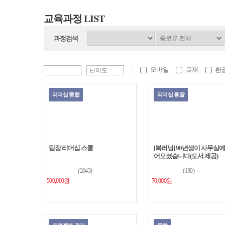
교육과정 LIST
과정검색
모바일
교재
환
리더십 종합
리더십 통찰
팀장 리더십 스쿨
[북러닝] 90년생이 사무실에
어오셨습니다(도서 제공)
(2043)
(130)
500,000원
70,000원