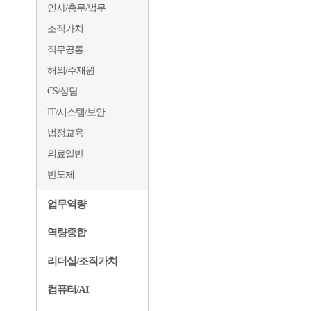
인사/총무/법무
조직가치
직무공통
해외/주재원
CS/상담
IT/시스템/보안
법정교육
의료일반
반도체
업무역량
역량종합
리더십/조직가치
컴퓨터/AI