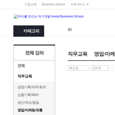
service portal
기업교육
Business School
구독서비스
AI
카테고리
전체 강의
직무교육
영업/마케
전체
직무교육
경영기획/재무/회계
상품기획/R&D
생산/제조/품질
영업/마케팅/유통