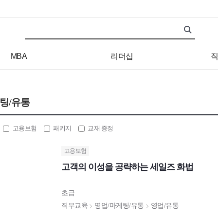
검색어
검색 조건 입력 서식
MBA
리더십
직
팅/유통
고용보험
패키지
교재 증정
고용보험
고객의 이성을 공략하는 세일즈 화법
초급
직무교육
영업/마케팅/유통
영업/유통