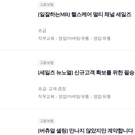
고용보험
[일잘하는MR] 헬스케어 멀티 채널 세일즈
초급
직무교육
영업/마케팅/유통
영업/유통
고용보험
[세일즈 뉴노멀] 신규고객 확보를 위한 필승
초급
교재 증정
직무교육
영업/마케팅/유통
영업/유통
고용보험
[버츄얼 셀링] 만나지 않았지만 계약합니다