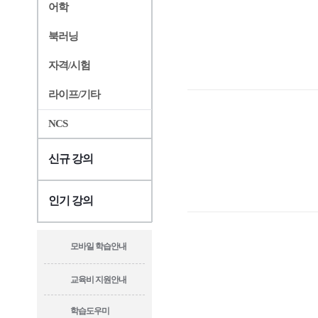
어학
북러닝
자격/시험
라이프/기타
NCS
신규 강의
인기 강의
모바일 학습안내
교육비 지원안내
학습도우미