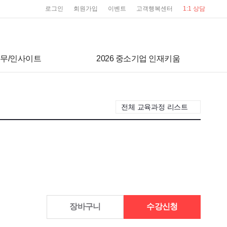
user service
로그인
회원가입
이벤트
고객행복센터
1:1 상담
무/인사이트
2026 중소기업 인재키움
전체 교육과정 리스트
장바구니
수강신청