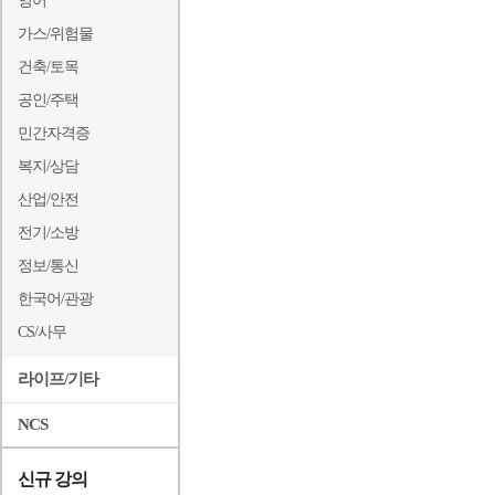
영어
가스/위험물
건축/토목
공인/주택
민간자격증
복지/상담
산업/안전
전기/소방
정보/통신
한국어/관광
CS/사무
라이프/기타
NCS
신규 강의