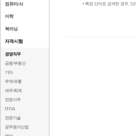
• 특정 단어로 검색한 경우,
컴퓨터/AI
어학
북러닝
자격/시험
경영직무
금융/부동산
기타
무역/유통
세무/회계
전문사무
IT/OA
전문기술
공무원가산점