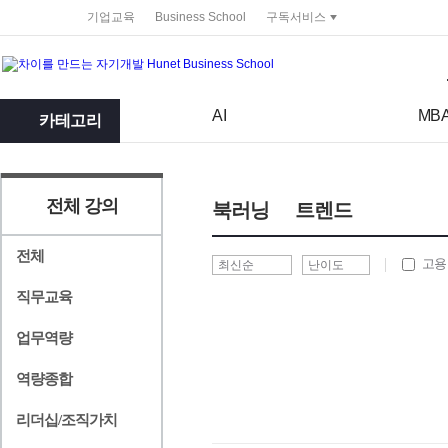
service portal
기업교육
Business School
구독서비스
검색어
검색 조건 입력 서식
AI
MB
카테고리
전체 강의
북러닝
트렌드
전체
고용
직무교육
업무역량
역량종합
리더십/조직가치