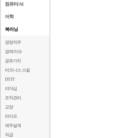
컴퓨터/AI
어학
북러닝
경영직무
경제/이슈
공유가치
비즈니스 스킬
DT/IT
리더십
조직관리
교양
라이프
재무설계
직급