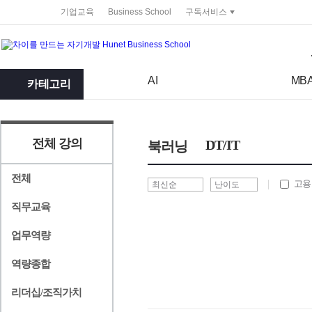
service portal
기업교육
Business School
구독서비스
검색어
검색 조건 입력 서식
AI
MB
카테고리
전체 강의
DT/IT
북러닝
전체
고용
직무교육
업무역량
역량종합
리더십/조직가치