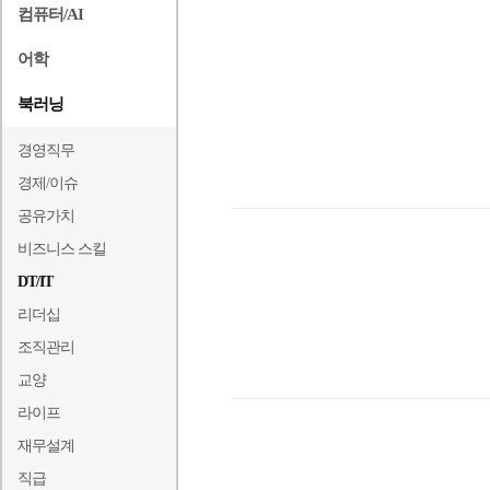
컴퓨터/AI
어학
북러닝
경영직무
경제/이슈
공유가치
비즈니스 스킬
DT/IT
리더십
조직관리
교양
라이프
재무설계
직급