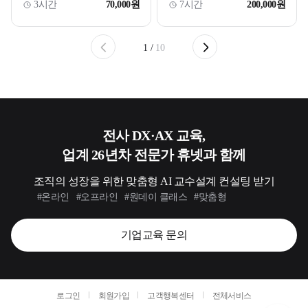
3시간
70,000원
7시간
200,000원
1
/
10
전사 DX·AX 교육,
업계 26년차 전문가 휴넷과 함께
조직의 성장을 위한 맞춤형 AI 교수설계 컨설팅 받기
#온라인
#오프라인
#원데이 클래스
#맞춤형
기업교육 문의
로그인
회원가입
고객행복센터
전체서비스