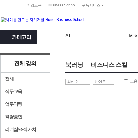
service portal
기업교육
Business School
구독서비스
검색어
검색 조건 입력 서식
AI
MB
카테고리
전체 강의
북러닝
비즈니스 스킬
전체
고용
직무교육
업무역량
역량종합
리더십/조직가치