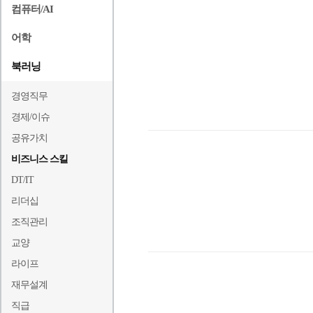
컴퓨터/AI
어학
북러닝
경영직무
경제/이슈
공유가치
비즈니스 스킬
DT/IT
리더십
조직관리
교양
라이프
재무설계
직급