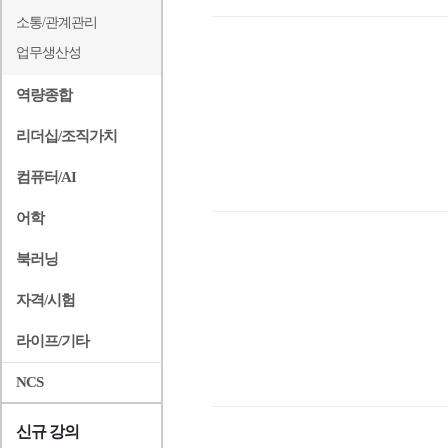
소통/관계관리
업무생산성
역량종합
리더십/조직가치
컴퓨터/AI
어학
북러닝
자격/시험
라이프/기타
NCS
신규 강의