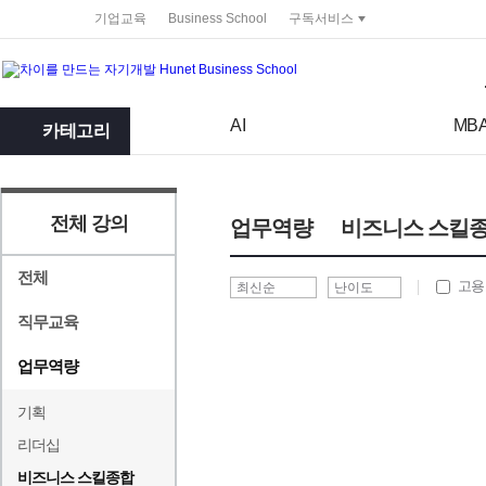
service portal
기업교육
Business School
구독서비스
검색어
검색 조건 입력 서식
AI
MB
카테고리
전체 강의
업무역량
비즈니스 스킬
전체
고용
직무교육
업무역량
기획
리더십
비즈니스 스킬종합