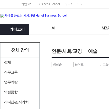
service portal
기업교육
Business School
구독서비스
검색어
검색 조건 입력 서식
AI
MB
카테고리
전체 강의
인문/사회/교양
예술
전체
고용
직무교육
업무역량
역량종합
리더십/조직가치