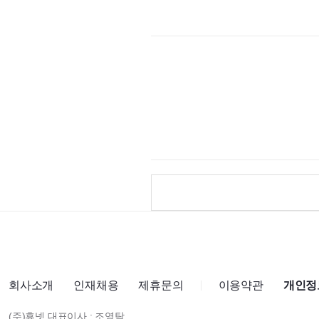
회사소개
인재채용
제휴문의
이용약관
개인정
(주)휴넷 대표이사 : 조영탁