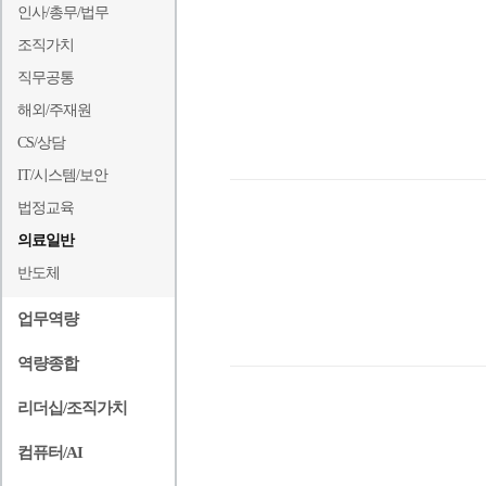
인사/총무/법무
조직가치
직무공통
해외/주재원
CS/상담
IT/시스템/보안
법정교육
의료일반
반도체
업무역량
역량종합
리더십/조직가치
컴퓨터/AI