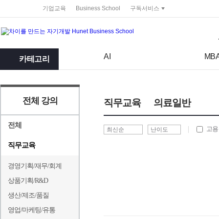
service portal
기업교육
Business School
구독서비스
검색어
검색 조건 입력 서식
AI
MB
카테고리
전체 강의
직무교육
의료일반
전체
고용
직무교육
경영기획/재무/회계
상품기획/R&D
생산/제조/품질
영업/마케팅/유통