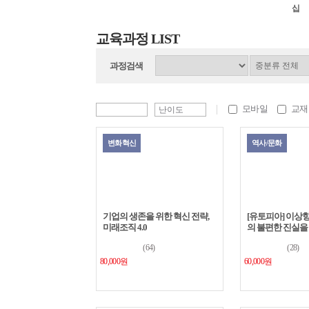
십
교육과정 LIST
과정검색
모바일
교재
변화혁신
역사/문화
기업의 생존을 위한 혁신 전략,
[유토피아] 이상
미래조직 4.0
의 불편한 진실을
(64)
(28)
80,000원
60,000원