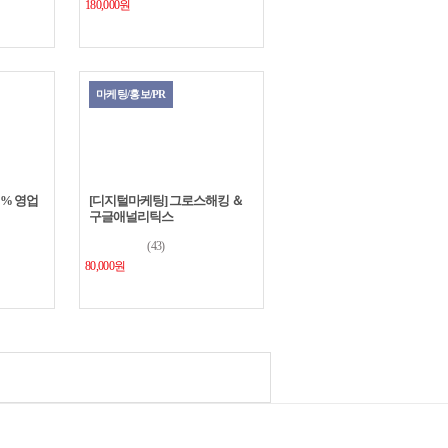
180,000원
마케팅/홍보/PR
1% 영업
[디지털마케팅] 그로스해킹 ＆
구글애널리틱스
(43)
80,000원