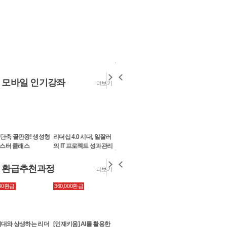
모바일 인기강좌
더보기
사례로 배우는 실전 Biz 프...
5
업무경험, 사수, 주변 지인을 통
하고 발전시켜 나가는게 대부분
이드 작...
 단축 끝판왕! 생성형
리더십 4.0 시대, 일잘러
[PM 아카이브] 사업기획
핵심만 콕! 업무
SMART MBA
왕초보를 위한 영어
사례로 배우는 실전 Biz 프...
마스터 클래스
의 IT 프로젝트 성과관리
에서 PMO까지, 프로젝트
높일 수 있는 간
황금 레시피 1
5
관리
업무경험, 사수, 주변 지인을 통
환급추천과정
더보기
하고 발전시켜 나가는게 대부분
이드 작...
부장님은 내 기획서가 쓰레...
830환급
360,000환급
31,800환급
42,760환급
5
빨리 배워 바로 쓰는 엑셀
[플립러닝] 디지털마
기획서를 잘 작성하시는 강사님
2013
- 그로스해킹 & 구글
신 과정이라 그런지 제목부터 
리틱스
확 당기는...
세대와 상생하는 리더
[인재키움] AI를 활용한
글쓰기가 두려운 직장인
업무 단축 끝판왕