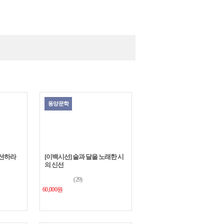
높일 수 있는 간단한 방법
조직 내 협업
한 미팅 및 회의 전략
이
는 기
서 매
많아져
 마무리
리스트
이미지
동양문학
이 심한
자신감이
이션하라
[이백시선] 술과 달을 노래한 시
의 신선
(29)
60,000원