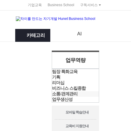
service portal
기업교육
Business School
구독서비스
AI
카테고리
업무역량
팀장 특화교육
기획
리더십
비즈니스 스킬종합
소통/관계관리
업무생산성
모바일 학습안내
교육비 지원안내