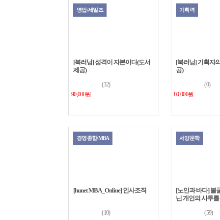
영업/세일즈
기획력
[북러닝] 성격이 자본이다(도서
[북러닝] 기획자의
제공)
공)
(32)
(0)
90,000원
80,000원
경영종합/MBA
서양문학
[hunet MBA_Online] 인사조직
[노인과 바다] 불
닌 개인의 사투를
(10)
(59)