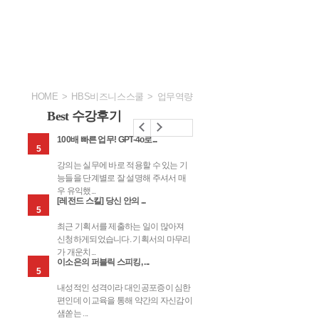
HOME
>
HBS비즈니스스쿨
>
업무역량
Best 수강후기
100배 빠른 업무! GPT-4o로...
코칭 포유_끌리는 리더의 C.
5
5
해 학습
강의는 실무에 바로 적용할 수 있는 기
코칭 기간이 도래하여 수
의 슬라
능들을 단계별로 잘 설명해 주셔서 매
니다. 개인적인 일과 업무
우 유익했...
에 어려...
 생산성을
성공하는 기업의 IT프로
MZ세대와 상생하는 리더
S.M.A.R.T 조직 커뮤니케
[
회화
[레전드 스킬] 당신 안의 ...
코칭 포유_끌리는 리더의 C.
단한 방법
젝트 관리
십
이션
이
5
5
해 학습
최근 기획서를 제출하는 일이 많아져
코칭 기간이 도래하여 수
의 슬라
신청하게되었습니다. 기획서의 마무리
니다. 개인적인 일과 업무
가 개운치...
에 어려...
이소은의 퍼블릭 스피킹, ...
[일잘러의 3종 스킬] 기획...
16,830환급
16,830환급
16,830환급
1
5
5
케팅
이 만드
내성적인 성격이라 대인공포증이 심한
기존에 해왔던 디자인과는
애널
흥미를
편인데 이교육을 통해 약간의 자신감이
업무를 함에 있어 어려웠
샘쏟는 ...
대한 해...
! 생성형
핵심만 콕! 업무 생산성을
핵심만 콕! 외부 협업 및
핵심만 콕! 성과창출을 위
핵