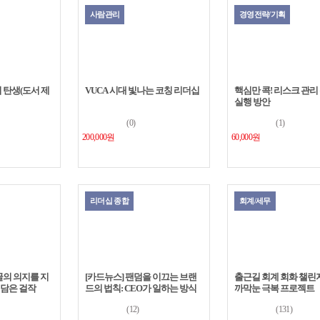
사람관리
경영전략/기획
 탄생(도서 제
VUCA 시대 빛나는 코칭 리더십
핵심만 콕! 리스크 관리
실행 방안
(0)
(1)
200,000원
60,000원
리더십 종합
회계/세무
굴의 의지를 지
[카드뉴스] 팬덤을 이끄는 브랜
출근길 회계 회화 챌린지
 담은 걸작
드의 법칙: CEO가 일하는 방식
까막눈 극복 프로젝트
(12)
(131)