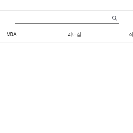
검색어
검색 조건 입력 서식
MBA
리더십
직