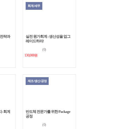
회계/세무
 전략과
실전 원가회계 : 생산성을 업그
레이드하라!
(0)
130,000원
제조/생산/공정
: 회계
반도체 전문가를 위한 Package
공정
(0)