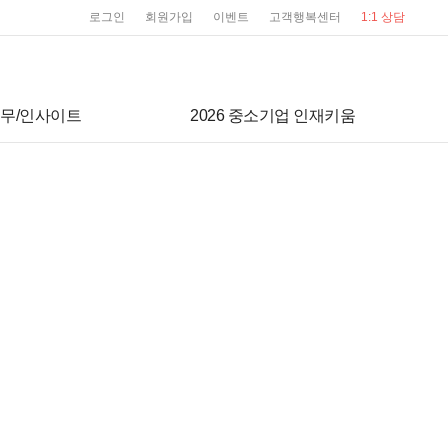
user service
로그인
회원가입
이벤트
고객행복센터
1:1 상담
무/인사이트
2026 중소기업 인재키움