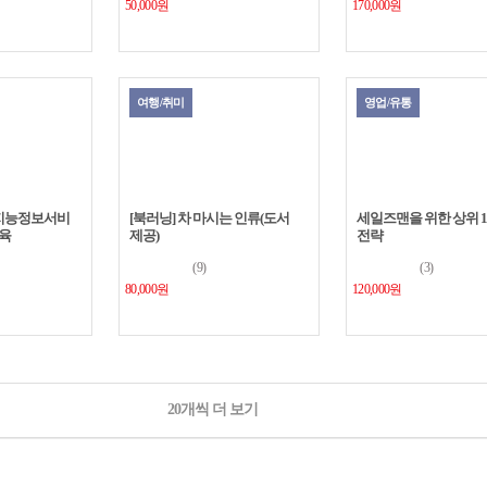
50,000원
170,000원
여행/취미
영업/유통
 지능정보서비
[북러닝] 차 마시는 인류(도서
세일즈맨을 위한 상위 
육
제공)
전략
(9)
(3)
80,000원
120,000원
20개씩 더 보기