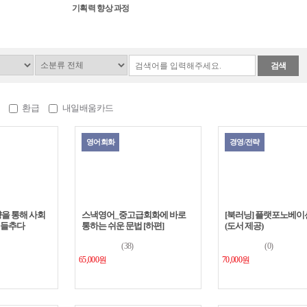
기획력 향상 과정
을 위한 비즈니스 글쓰기
AI 마스터 클래스
100배 빠른 업무! GPT-4o로...
5
공략...
강의는 실무에 바로 적용할 수 있
능들을 단계별로 잘 설명해 주셔
우 유익했...
검색
[레전드 스킬] 당신 안의 ...
5
최근 기획서를 제출하는 일이 
신청하게되었습니다. 기획서의
환급
내일배움카드
가 개운치...
이소은의 퍼블릭 스피킹, ...
5
영어회화
경영/전략
내성적인 성격이라 대인공포증
편인데 이교육을 통해 약간의 
샘쏟는 ...
향을 통해 사회
스낵영어_중고급회화에 바로
[북러닝] 플랫포노베
 들추다
통하는 쉬운 문법 [하편]
(도서 제공)
(38)
(0)
65,000원
70,000원