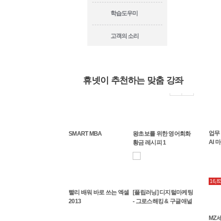
학습도우미
고객의 소리
휴넷이 추천하는 맞춤 강좌
커뮤니케
[Biz 역량강화] 커뮤니케
글쓰기가 두려운 직장인
핵심만 콕! 외부 협업 및
업무
SMART MBA
왕초보를 위한 영어회화
이션과 보고력강화
을 위한 비즈니스 글쓰기
조직 내 협업
AI 
황금 레시피 1
공략...
16,
업 및
빨리 배워 바로 쓰는 엑셀
[플립러닝] 디지털마케팅
2013
- 그로스해킹 & 구글애널
리틱스
MZ