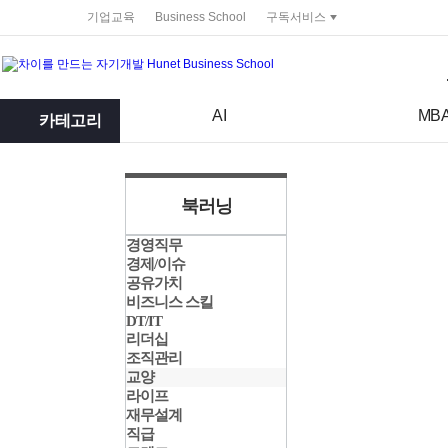
service portal
기업교육
Business School
구독서비스
검색어
검색 조건 입력 서식
AI
MB
카테고리
북러닝
경영직무
경제/이슈
공유가치
비즈니스 스킬
DT/IT
리더십
조직관리
교양
라이프
재무설계
직급