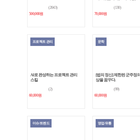
(2043)
(130)
500,000원
70,000원
프로젝트 관리
문학
AI로 완성하는 프로젝트 관리
[법의 정신] 제한된 군주정의
스킬
상을 꿈꾸다.
(2)
(99)
60,000원
60,000원
이슈/트렌드
영업/유통