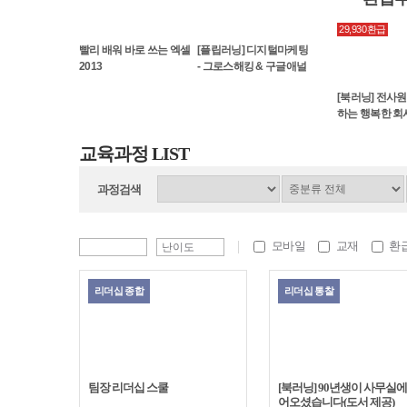
29,930환급
빨리 배워 바로 쓰는 엑셀
[플립러닝] 디지털마케팅
2013
- 그로스해킹 & 구글애널
리틱스
[북러닝] 전사
하는 행복한 회
교육과정 LIST
과정검색
모바일
교재
환
리더십 종합
리더십 통찰
팀장 리더십 스쿨
[북러닝] 90년생이 사무실에
어오셨습니다(도서 제공)