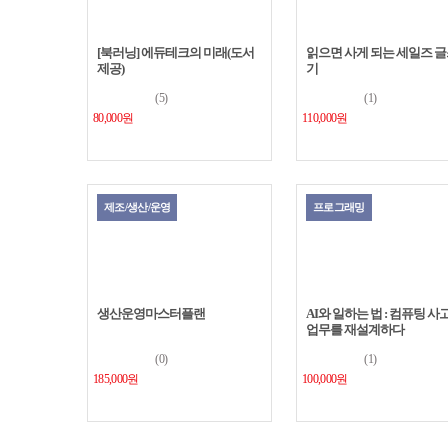
[북러닝] 에듀테크의 미래(도서
읽으면 사게 되는 세일즈 
제공)
기
(5)
(1)
80,000원
110,000원
제조/생산/운영
프로그래밍
생산운영마스터플랜
AI와 일하는 법 : 컴퓨팅 사
업무를 재설계하다
(0)
(1)
185,000원
100,000원