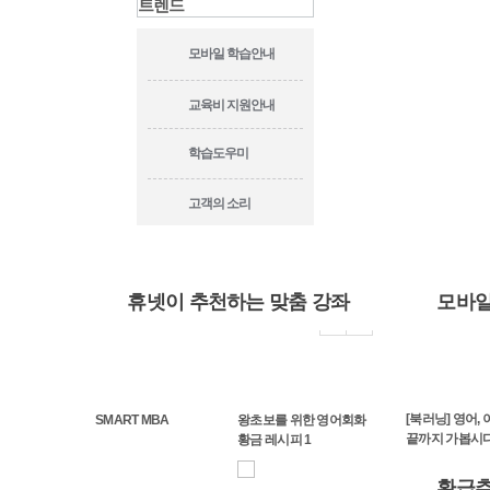
트렌드
모바일 학습안내
교육비 지원안내
학습도우미
고객의 소리
휴넷이 추천하는 맞춤 강좌
모바일
동파시선]하늘이 내린
[수호전]대륙 위에 그려
[아Q정전] 중국의 민족혼
[북러닝] 영어,
SMART MBA
왕초보를 위한 영어회화
가 소동파(蘇東坡)가
진 108 영웅호협들의 이
루쉰이 말하는 인간본성
끝까지 가봅시다
황금 레시피 1
야기
공)
환급