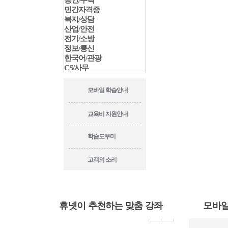
공인/주택
민간자격증
복지/상담
산업/안전
전기/소방
정보/통신
한국어/관광
CS/사무
모바일 학습안내
교육비 지원안내
학습도우미
고객의 소리
휴넷이 추천하는 맞춤 강좌
모바일