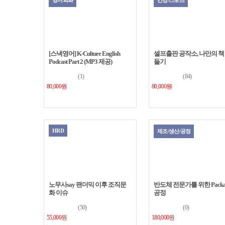
영어회화
건강/스포츠
[스낵영어] K-Culture English
셀프출판 공작소, 나만의 책
Podcast Part 2 (MP3 제공)
들기
(1)
(84)
80,000원
80,000원
HRD
제조/생산/공정
노무사say 팬더믹 이후 조직문
반도체 전문가를 위한 Packa
화 이슈
공정
(50)
(0)
55,000원
180,000원