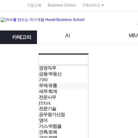
service portal
기업교육
Business School
구독서비스
검색어
검색 조건 입력 서식
AI
MB
카테고리
경영직무
금융/부동산
기타
무역/유통
세무/회계
전문사무
IT/OA
전문기술
공무원가산점
영어
가스/위험물
건축/토목