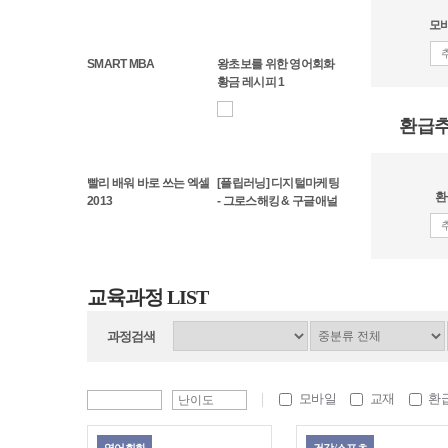
모바
SMART MBA
왕초보를 위한 영어회화
황금 레시피 1
환급
빨리 배워 바로 쓰는 엑셀
[플립러닝] 디지털마케팅
환
2013
- 그로스해킹 & 구글애널
리틱스
교육과정 LIST
과정검색
모바일
교재
환