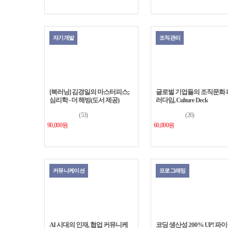
자기개발
조직관리
[북러닝] 김경일의 마스터피스;
글로벌 기업들의 조직문화 
심리학 - 더 해빙(도서 제공)
러다임, Culture Deck
(53)
(26)
90,000원
60,000원
커뮤니케이션
프로그래밍
AI 시대의 인재, 협업 커뮤니케
코딩 생산성 200% UP! 파