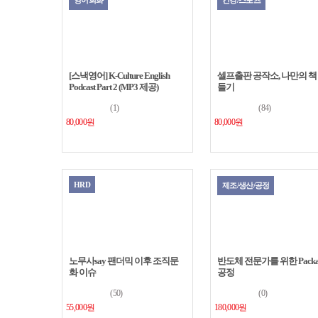
영어회화
건강/스포츠
[스낵영어] K-Culture English
셀프출판 공작소, 나만의 책
Podcast Part 2 (MP3 제공)
들기
(1)
(84)
80,000원
80,000원
HRD
제조/생산/공정
노무사say 팬더믹 이후 조직문
반도체 전문가를 위한 Packa
화 이슈
공정
(50)
(0)
55,000원
180,000원