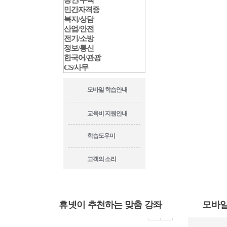
공인/주택
민간자격증
복지/상담
산업/안전
전기/소방
정보/통신
한국어/관광
CS/사무
모바일 학습안내
교육비 지원안내
학습도우미
고객의 소리
휴넷이 추천하는 맞춤 강좌
모바일