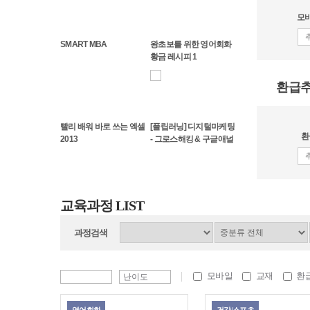
모바
SMART MBA
왕초보를 위한 영어회화
황금 레시피 1
환급
빨리 배워 바로 쓰는 엑셀
[플립러닝] 디지털마케팅
환
2013
- 그로스해킹 & 구글애널
리틱스
교육과정 LIST
과정검색
모바일
교재
환