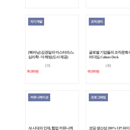
자기개발
조직관리
[북러닝] 김경일의 마스터피스;
글로벌 기업들의 조직문화 
심리학 - 더 해빙(도서 제공)
러다임, Culture Deck
(53)
(26)
90,000원
60,000원
커뮤니케이션
프로그래밍
AI 시대의 인재, 협업 커뮤니케
코딩 생산성 200% UP! 파