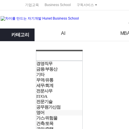
service portal
기업교육
Business School
구독서비스
검색어
검색 조건 입력 서식
AI
MB
카테고리
경영직무
금융/부동산
기타
무역/유통
세무/회계
전문사무
IT/OA
전문기술
공무원가산점
영어
가스/위험물
건축/토목