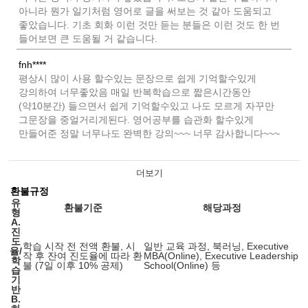
아니라 뭔가 일기처럼 영어로 글을 써보는 것 같아 도움되고
좋았습니다. 기초 회화 이런 것만 듣는 분들은 이런 것도 한 번
들어보면 큰 도움될 거 같습니다.
fnh****
평상시 많이 사용 할수있는 문장으로 쉽게 기억할수있게
강의하여 너무좋았음 매일 반복학습으로 짧은시간동안
(약10분간) 들으면서 쉽게 기억할수있고 나도 모르게 자꾸만
그문장을 중얼거리게된다. 영어공부를 습관화 할수있게
만들어준 정말 너무나도 완벽한 강의~~~ 너무 감사합니다~~~
더보기
환불규정
유
환불기준
해당과정
형
A.
진
도
학습 시작 전 전액 환불, 시
일반 교육 과정, 북러닝, Executive
율/
작 후 잔여 진도율에 따라 환
MBA(Online), Executive Leadership
학
불 (7일 이후 10% 공제)
School(Online) 등
습
기
반
B.