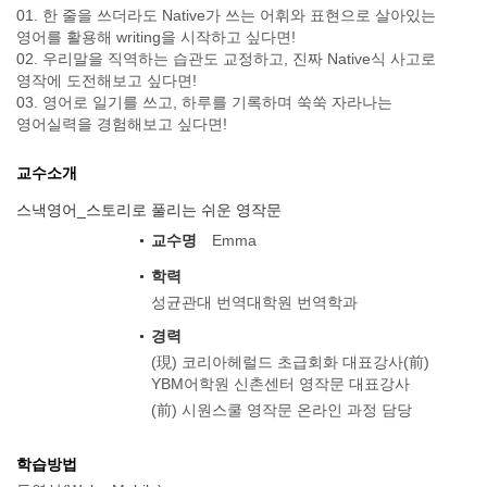
01. 한 줄을 쓰더라도 Native가 쓰는 어휘와 표현으로 살아있는
영어를 활용해 writing을 시작하고 싶다면!
02. 우리말을 직역하는 습관도 교정하고, 진짜 Native식 사고로
영작에 도전해보고 싶다면!
03. 영어로 일기를 쓰고, 하루를 기록하며 쑥쑥 자라나는
영어실력을 경험해보고 싶다면!
교수소개
스낵영어_스토리로 풀리는 쉬운 영작문
교수명
Emma
학력
성균관대 번역대학원 번역학과
경력
(現) 코리아헤럴드 초급회화 대표강사(前)
YBM어학원 신촌센터 영작문 대표강사
(前) 시원스쿨 영작문 온라인 과정 담당
학습방법