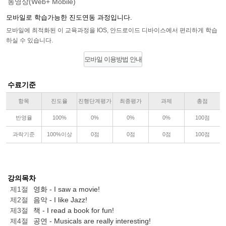
동영상(Web+ Mobile)
모바일로 학습가능한 진도연동 과정입니다.
모바일에 최적화된 이 교육과정을 IOS, 안드로이드 디바이스에서 편리하게 학습
하실 수 있습니다.
모바일 이용방법 안내
수료기준
항목
진도율
진행단계평가
최종평가
과제
총점
반영율
100%
0%
0%
0%
100점
과락기준
100%이상
0점
0점
0점
100점
강의목차
제1절
영화 - I saw a movie!
제2절
음악 - I like Jazz!
제3절
책 - I read a book for fun!
제4절
공연 - Musicals are really interesting!