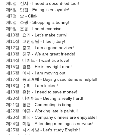
제5절
전시 - I need a docent-led tour!
제6절
맛집 - Eating is enjoyable!
제7절
술 - Clink!
제8절
쇼핑 - Shopping is boring!
제9절
운동 - I need exercise.
제10절
요리 - Let’s make curry!
제11절
고민상담 - I feel jittery!
제12절
충고 - I am a good adviser!
제13절
친구 - We are great friends!
제14절
데이트 - I want true love!
제15절
결혼 - He is my right man!
제16절
이사 - I am moving out!
제17절
중고매매 - Buying used items is helpful!
제18절
수리 - I am locked!
제19절
은행 - I need to save money!
제20절
다이어트 - Dieting is really hard!
제21절
통근 - Commuting is tiring!
제22절
야근 - Working late is painful!
제23절
회식 - Company dinners are enjoyable!
제24절
미팅 - Attending meetings is nervous!
제25절
자기계발 - Let′s study English!