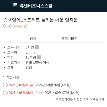
휴넷비즈니스스쿨
스낵영어_스토리로 풀리는 쉬운 영작문
인기
모바일연동
평점
후기 48건
교육시간
5시간
교수명
Emma
학점
15학점
수료기준
진도 100% 이상
교재
없음
학습기간
2026년 09월 01일
~ 2026년 09월 30일 (1개월)
2026년 08월 08일 (오늘)
~ 2026년 09월 07일 (1개월)
※
복습기간은 학습종료 후 12개월까지