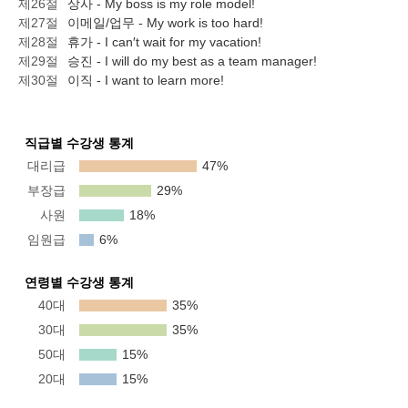
제26절
상사 - My boss is my role model!
제27절
이메일/업무 - My work is too hard!
제28절
휴가 - I can′t wait for my vacation!
제29절
승진 - I will do my best as a team manager!
제30절
이직 - I want to learn more!
직급별 수강생 통계
대리급
47%
부장급
29%
사원
18%
임원급
6%
연령별 수강생 통계
40대
35%
30대
35%
50대
15%
20대
15%