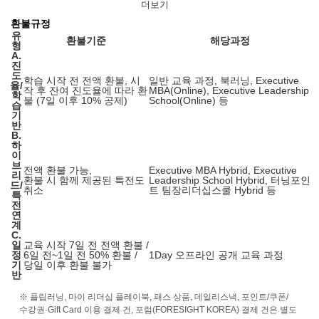
더보기
환불규정
유
환불기준
해당과정
형
A.
진
도
학습 시작 전 전액 환불, 시
일반 교육 과정, 북러닝, Executive
율/
작 후 잔여 진도율에 따라 환
MBA(Online), Executive Leadership
학
불 (7일 이후 10% 공제)
School(Online) 등
습
기
반
B.
하
이
브
전액 환불 가능,
Executive MBA Hybrid, Executive
리
환불 시 함께 제공된 특전도
Leadership School Hybrid, 터닝포인
드/
취소
트 팀장리더십스쿨 Hybrid 등
특
전
연
계
C.
일
교육 시작 7일 전 전액 환불 /
정
6일 전~1일 전 50% 환불 /
1Day 오프라인 공개 교육 과정
기
당일 이후 환불 불가
반
※ 플립러닝, 마이 리더십 플레이북, 패스 상품, 데일리스낵, 포인트/쿠폰/
수강권·Gift Card 이용 결제 건, 포럼(FORESIGHT KOREA) 결제 건은 별도