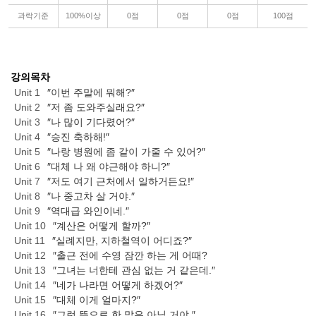
과락기준
100%이상
0점
0점
0점
100점
강의목차
Unit 1
″이번 주말에 뭐해?″
Unit 2
″저 좀 도와주실래요?″
Unit 3
″나 많이 기다렸어?″
Unit 4
″승진 축하해!″
Unit 5
″나랑 병원에 좀 같이 가줄 수 있어?″
Unit 6
″대체 나 왜 야근해야 하니?″
Unit 7
″저도 여기 근처에서 일하거든요!″
Unit 8
″나 중고차 살 거야.″
Unit 9
″역대급 와인이네.″
Unit 10
″계산은 어떻게 할까?″
Unit 11
″실례지만, 지하철역이 어디죠?″
Unit 12
″출근 전에 수영 잠깐 하는 게 어때?
Unit 13
″그녀는 너한테 관심 없는 거 같은데.″
Unit 14
″네가 나라면 어떻게 하겠어?″
Unit 15
″대체 이게 얼마지?″
Unit 16
″그런 뜻으로 한 말은 아닐 거야.″