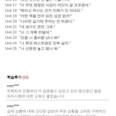
Unit 17
″이 주변 괜찮은 식당이 어딘지 잘 모르겠네.″
Unit 18
″뭐라고 하시는 건지 이해가 안 되네요.″
Unit 19
″어떤 책을 먼저 읽든 상관 없어!″
Unit 20
″나라면 길가에 주차는 안 하겠다.″
Unit 21
″내 생각도 완전 그래.″
Unit 22
″난 그 계획 반댈세.″
Unit 23
″요즘 나 춤바람 났나 봐!″
Unit 24
″나 퓨전 레스토랑은 진짜 싫어.″
Unit 25
″나 신분증 놓고 왔나 봐.″
학습후기
(
18
)
cmc****
유쾌하게 진행되어 더 집중할수 있었고 강의 중간중간 발음
유의사항에 대한 교육도 좋았습니다
cmc****
실제 상황에 대해 간단한 답변과 주변 상황을 고려한 구체적인