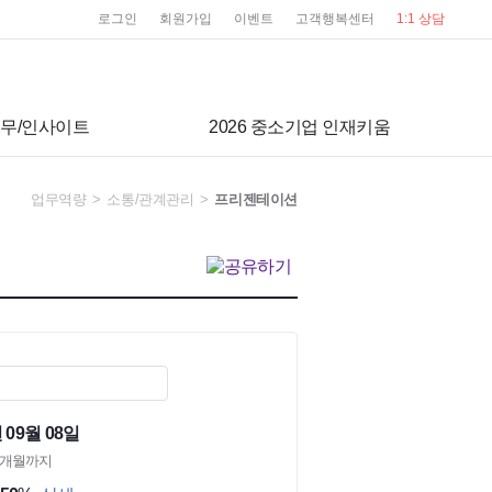
user service
로그인
회원가입
이벤트
고객행복센터
1:1 상담
무/인사이트
2026 중소기업 인재키움
업무역량
>
소통/관계관리
>
프리젠테이션
 09월 08일
2개월까지