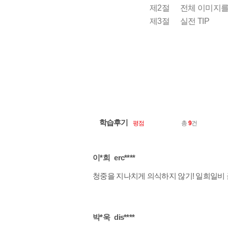
제2절
전체 이미지를
제3절
실전 TIP
학습후기
평점
총
9
건
이*희
erc****
청중을 지나치게 의식하지 않기! 일희일비 금지
박*욱
dis****