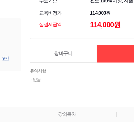
수료기준
진도 100%
이상,
시험 
교육비정가
114,000원
114,000원
실결제금액
장바구니
기
9
건
유의사항
없음
강의목차