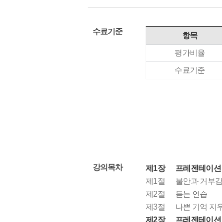
수료기준
항목
평가비율
수료기준
강의목차
제1장
프레젠테이션 
제1절
불안과 거부
제2절
듣는 연습
제3절
나쁜 기억 지
제2장
프레젠테이션 