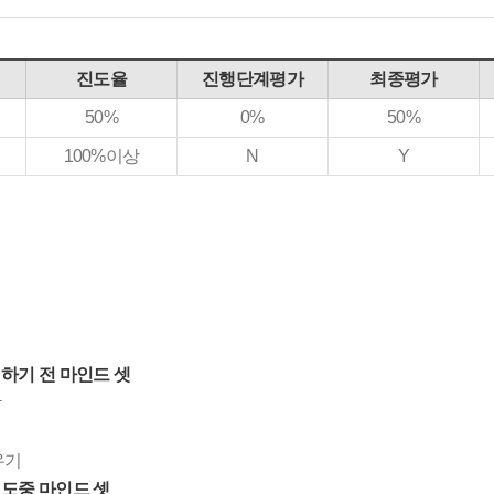
진도율
진행단계평가
최종평가
50%
0%
50%
100%이상
N
Y
하기 전 마인드 셋
감
우기
도중 마인드 셋