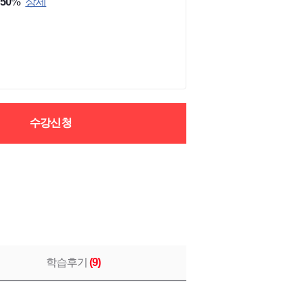
50
%
상세
수강신청
학습후기
(
9
)