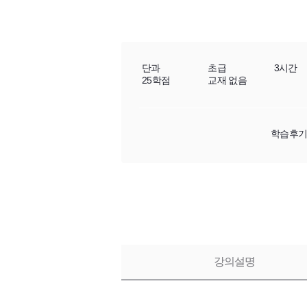
단과
초급
3시간
25학점
교재 없음
학습후
강의설명