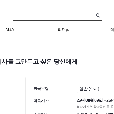
검색어
검색 조건 입력 서식
MBA
리더십
직
 회사를 그만두고 싶은 당신에게
환급유형
학습기간
26년 08월 09일
~
26년
복습기간은 학습종료 후 1