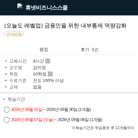
휴넷비즈니스스쿨
[오늘도 레벨업] 금융인을 위한 내부통제 역량강화
모바일연동
평점
후기 0건
교육시간
4시간
교수명
김미정
학점
10학점
수료기준
진도 100% 이상
교재
없음
학습기간
2026년 09월 01일
~ 2026년 09월 30일 (1개월)
2026년 08월 07일 (오늘)
~ 2026년 09월 06일 (1개월)
※
복습기간은 학습종료 후 12개월까지