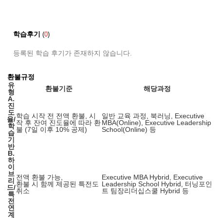
학습후기
(
0
)
등록된 학습 후기가 존재하지 않습니다.
환불규정
유
환불기준
해당과정
형
A.
진
도
학습 시작 전 전액 환불, 시
일반 교육 과정, 북러닝, Executive
율/
작 후 잔여 진도율에 따라 환
MBA(Online), Executive Leadership
학
불 (7일 이후 10% 공제)
School(Online) 등
습
기
반
B.
하
이
브
전액 환불 가능,
Executive MBA Hybrid, Executive
리
환불 시 함께 제공된 특전도
Leadership School Hybrid, 터닝포인
드/
취소
트 팀장리더십스쿨 Hybrid 등
특
전
연
계