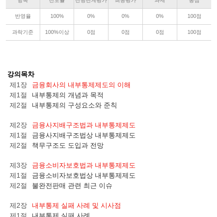
항목
진도율
진행단계평가
최종평가
과제
총점
반영율
100%
0%
0%
0%
100점
과락기준
100%이상
0점
0점
0점
100점
강의목차
제1장
금융회사의 내부통제제도의 이해
제1절
내부통제의 개념과 목적
제2절
내부통제의 구성요소와 준칙
제2장
금융사지배구조법과 내부통제제도
제1절
금융사지배구조법상 내부통제제도
제2절
책무구조도 도입과 전망
제3장
금융소비자보호법과 내부통제제도
제1절
금융소비자보호법상 내부통제제도
제2절
불완전판매 관련 최근 이슈
제2장
내부통제 실패 사례 및 시사점
제1절
내부통제 실패 사례