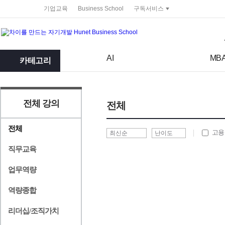
service portal
기업교육
Business School
구독서비스
검색어
검색 조건 입력 서식
AI
MB
카테고리
전체 강의
전체
전체
고용
직무교육
업무역량
역량종합
리더십/조직가치